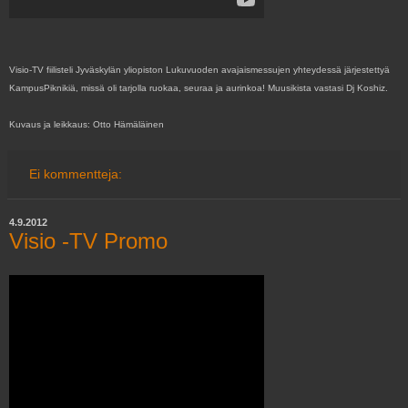
Visio-TV fiilisteli Jyväskylän yliopiston Lukuvuoden avajaismessujen yhteydessä järjestettyä
KampusPiknikiä, missä
oli tarjolla ruokaa, seuraa ja aurinkoa! Muusikista vastasi Dj Koshiz.
Kuvaus ja leikkaus: Otto Hämäläinen
Ei kommentteja:
4.9.2012
Visio -TV Promo