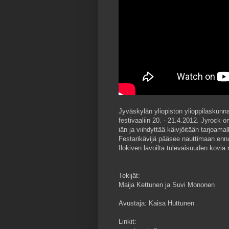
Jyväskylän yliopiston ylioppilaskun
festivaaliin 20. - 21.4.2012. Jyroc
iän ja viihdyttää käivjöitään tarjoamal
Festarikävijä pääsee nauttimaan enn
Ilokiven lavoilta tulevaisuuden kovia 
Tekijät:
Maija Kettunen ja Suvi Mononen
Avustaja: Kaisa Huttunen
Linkit: