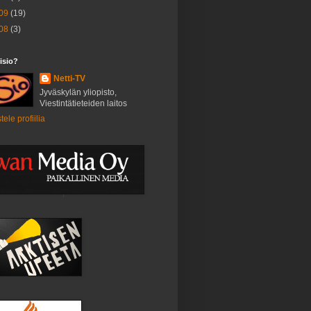
09
(19)
08
(3)
isio?
Netti-TV
Jyväskylän yliopisto,
Viestintätieteiden laitos
tele profiilia