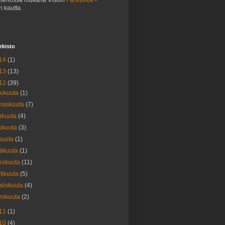
menossa mukana Vision
Facebook
-
n kautta.
rkisto
14
(1)
13
(13)
12
(39)
lukuuta
(1)
raskuuta
(7)
akuuta
(4)
skuuta
(3)
kuuta
(1)
säkuuta
(1)
kokuuta
(11)
tikuuta
(5)
liskuuta
(4)
mikuuta
(2)
11
(1)
10
(4)