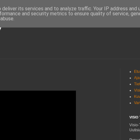
deliver its services and to analyze traffic. Your IP address and
formance and security metrics to ensure quality of service, ge
 abuse.
V
Etu
Aja
Tie
Vis
Kuv
Van
VISIO
Visio-
Uutisi