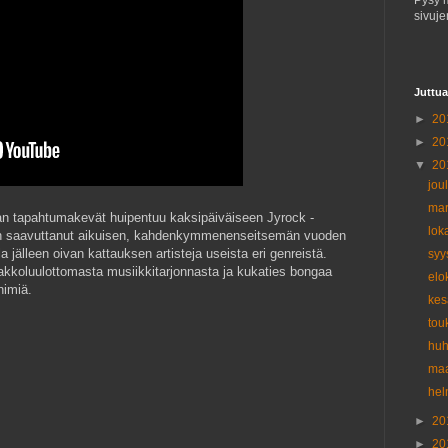
Pysy 
sivuje
Juttua
►
20
►
20
▼
20
jou
mar
nan tapahtumakevät huipentuu kaksipäiväiseen Jyrock -
lok
k on saavuttanut aikuisen, kahdenkymmenenseitsemän vuoden
la jälleen oivan kattauksen artisteja useista eri genreistä.
syy
akkoluulottomasta musiikkitarjonnasta ja kukaties bongaa
elo
nimiä.
ke
tou
huh
maa
hel
►
20
►
20