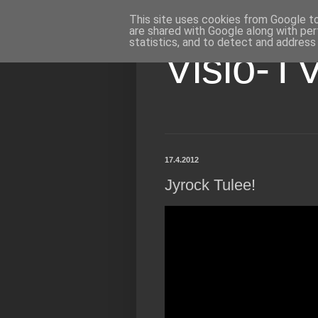
This site uses cookies from Google to 
are shared with Google along with per
statistics, and to detect and address
Visio-T
17.4.2012
Jyrock Tulee!