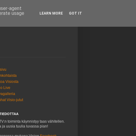
 user-agent
nerate usage
LEARN MORE
GOT IT
sivu
nkohtaista
toa Visiosta
io Live
agalleria
hat Visio-jutut
 TIEDOTTAA
TV:n toiminta käynnistyy taas vähitellen.
a ja uusia tuulia luvassa pian!