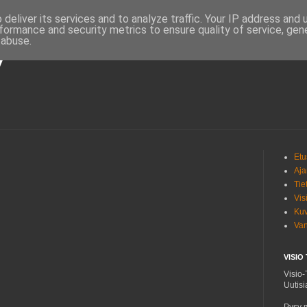
deliver its services and to analyze traffic. Your IP address and
formance and security metrics to ensure quality of service, ge
 abuse.
V
Etu
Aja
Tie
Vis
Kuv
Van
VISIO
Visio-
Uutisi