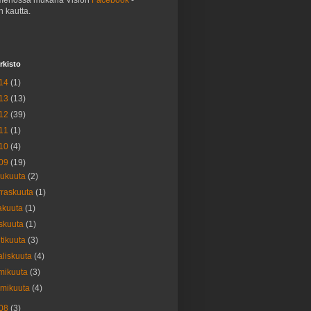
menossa mukana Vision
Facebook
-
n kautta.
rkisto
14
(1)
13
(13)
12
(39)
11
(1)
10
(4)
09
(19)
lukuuta
(2)
raskuuta
(1)
akuuta
(1)
skuuta
(1)
tikuuta
(3)
liskuuta
(4)
mikuuta
(3)
mmikuuta
(4)
08
(3)