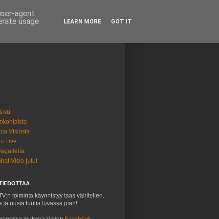
 user-agent
nerate usage
LEARN MORE
GOT IT
sivu
nkohtaista
toa Visiosta
io Live
agalleria
hat Visio-jutut
 TIEDOTTAA
TV:n toiminta käynnistyy taas vähitellen.
a ja uusia tuulia luvassa pian!