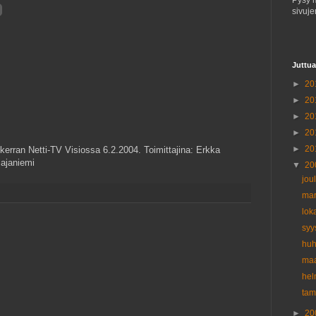
Pysy 
sivuje
Juttua
►
20
►
20
►
20
►
20
►
20
erran Netti-TV Visiossa 6.2.2004. Toimittajina: Erkka
ajaniemi
▼
20
jou
mar
lok
syy
huh
maa
hel
ta
►
20