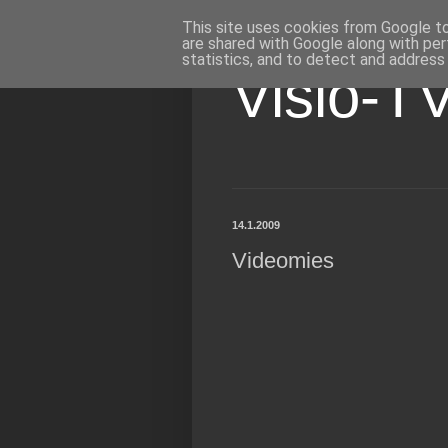
This site uses cookies from Google to 
are shared with Google along with per
statistics, and to detect and address
Visio-T
14.1.2009
Videomies