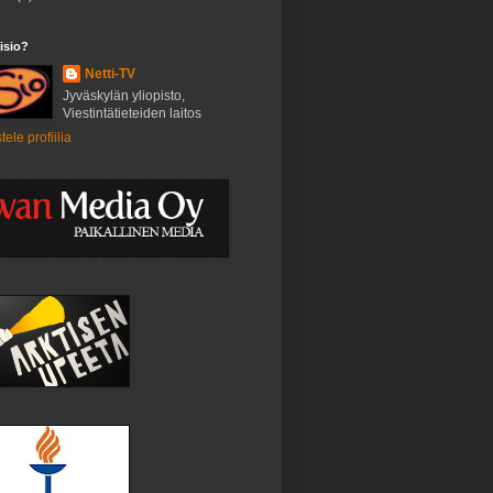
isio?
Netti-TV
Jyväskylän yliopisto,
Viestintätieteiden laitos
tele profiilia